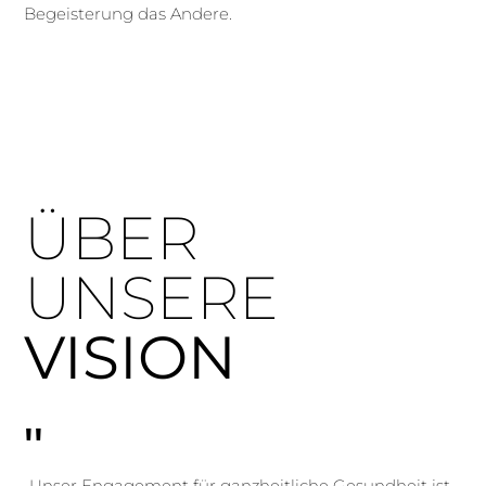
Begeisterung das Andere.
ÜBER
UNSERE
VISION
"
„Unser Engagement für ganzheitliche Gesundheit ist